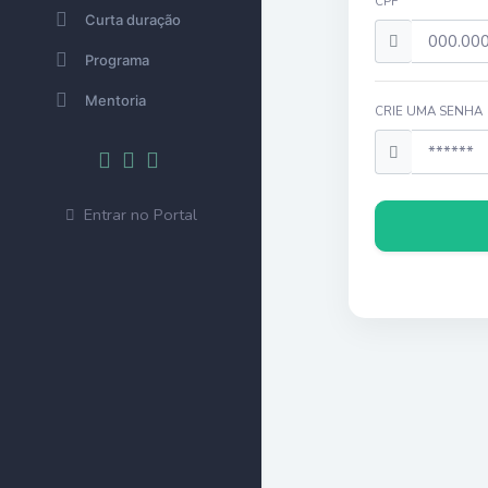
CPF
Curta duração
Programa
Mentoria
CRIE UMA SENHA
Entrar no Portal