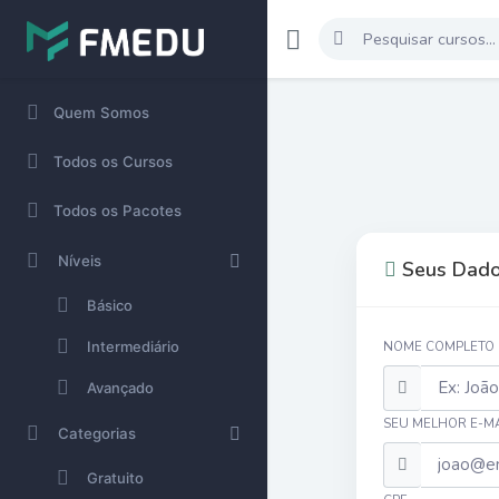
Quem Somos
Todos os Cursos
Todos os Pacotes
Níveis
Seus Dado
Básico
Intermediário
NOME COMPLETO
Avançado
SEU MELHOR E-MA
Categorias
Gratuito